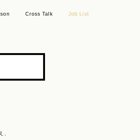
rson
Cross Talk
Job List
え、