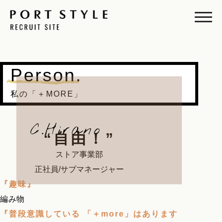
Person.
私の「＋MORE」
C.Hirano
“自由！”
ストア事業部
正社員/サブマネージャー
『趣味』
編み物
『普段意識している 「＋more」はあります