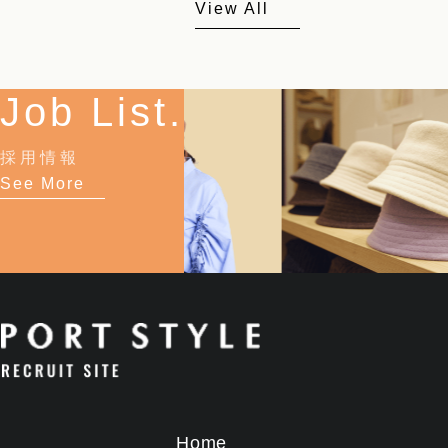
View All
Job List.
採用情報
See More
Home