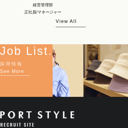
経営管理部
正社員/マネージャー
View All
Job List.
採用情報
See More