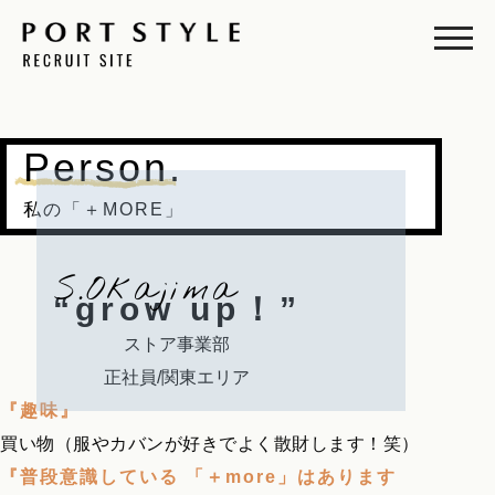
Person.
私の「＋MORE」
S.Okajima
“grow up！”
ストア事業部
正社員/関東エリア
『趣味』
買い物（服やカバンが好きでよく散財します！笑）
『普段意識している 「＋more」はあります