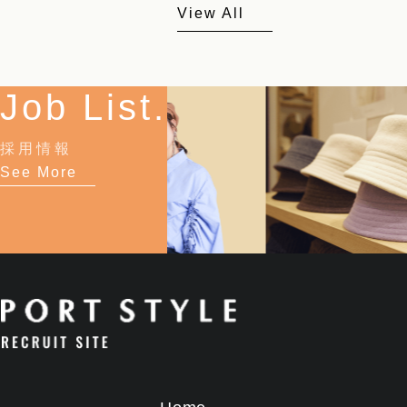
View All
Job List.
採用情報
See More